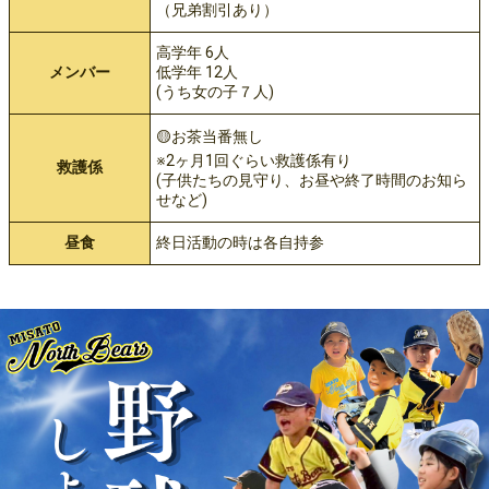
（兄弟割引あり）
高学年 6人
メンバー
低学年 12人
(うち女の子７人)
🟡お茶当番無し
※2ヶ月1回ぐらい救護係有り
救護係
(子供たちの見守り、お昼や終了時間のお知ら
せなど)
昼食
終日活動の時は各自持参